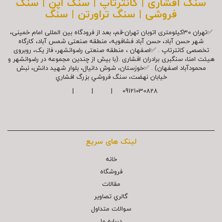
سنگ افشاری | کانترتاپ | سنگ اپن | سنگ
فروشی | سنگ تراورتن | سنگ
✅تهران 30کیلومتری اتوبان تهران-قم، بعد از فرودگاه بین المللی امام خمینی،
شهر حسن آباد، حسن آباد فشافویه، منطقه صنعتی شمس آباد، کارگاه
تخصصی کانترتاپ . ✅اصفهان ، منطقه صنعتی رضوانشهر، فاز یک، روبروی
هیئت امنا، سنگبری برادران افشاری .(با بیش از چندین مجموعه در رضوانشهر و
محمودآباد اصفهان) . ✅خوزستان، شوش دانیال، بلوار شهيد دانش، نبش
خیابان نهضت، سنگ فروشي بزرگ افشاري
09121030828 | | |
لینک های سریع
خانه
فروشگاه
مقالات
گالري تصاوير
سوالات متداول
درباره ما