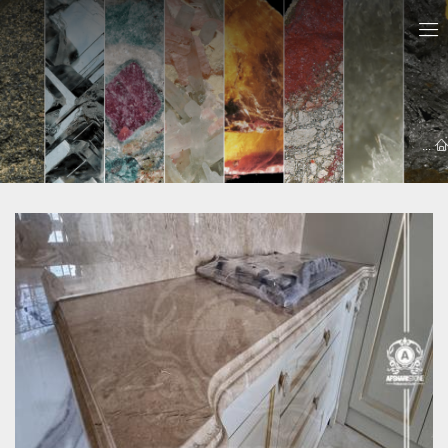
معرفي سايت ها
سنگ اپن آذرشهر - خرید و قیمت سنگ آذرشهر 09121030828