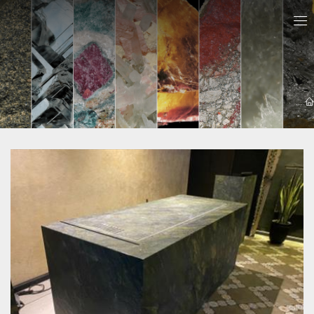
معرفي سايت ها
سنگ اپن آباده 09121030828 + پایین ترین قیمت (افشاری)