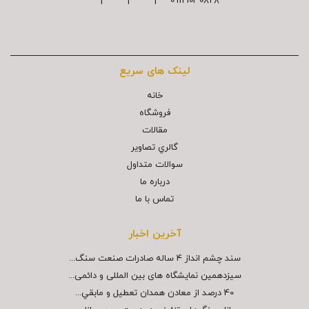
09121030828 | | |
لینک های سریع
خانه
فروشگاه
مقالات
گالري تصاوير
سوالات متداول
درباره ما
تماس با ما
آخرین اخبار
سند چشم انداز ۴ ساله صادرات صنعت سنگ...
سیزدهمین نمایشگاه های بین المللی و دائمی...
40 درصد از معادن همدان تعطيل و مابقي...