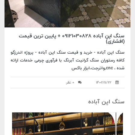
سنگ اپن آباده 09121030828 + پایین ترین قیمت
(افشاری)
سنگ اپن آباده - خرید و قیمت سنگ اپن آباده - پروژه اندرزگو
کافه رستوران سنگ گرانيت آبرنگ با فرآوری چرمی خدمات ارائه
شده ، cnc,واترجت،ابزار باکس
1402/11/22
0 نظر
سنگ اپن آباده