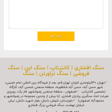
سنگ افشاری | کانترتاپ | سنگ اپن | سنگ
فروشی | سنگ تراورتن | سنگ
✅تهران 30کیلومتری اتوبان تهران-قم، بعد از فرودگاه بین المللی امام خمینی،
شهر حسن آباد، حسن آباد فشافویه، منطقه صنعتی شمس آباد، کارگاه
تخصصی کانترتاپ . ✅اصفهان ، منطقه صنعتی رضوانشهر، فاز یک، روبروی
هیئت امنا، سنگبری برادران افشاری .(با بیش از چندین مجموعه در رضوانشهر و
محمودآباد اصفهان) . ✅خوزستان، شوش دانیال، بلوار شهيد دانش، نبش
خیابان نهضت، سنگ فروشي بزرگ افشاري