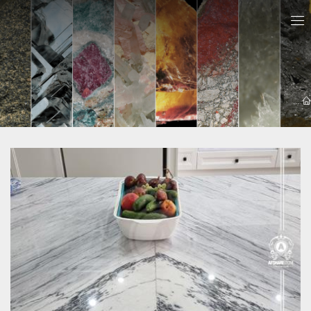
معرفي سايت ها
خرید و قیمت سنگ سایمان (از خانواده چینی ها) | 09121030828