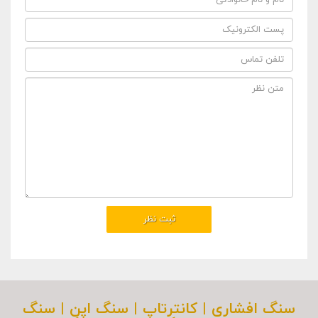
سنگ افشاری | کانترتاپ | سنگ اپن | سنگ