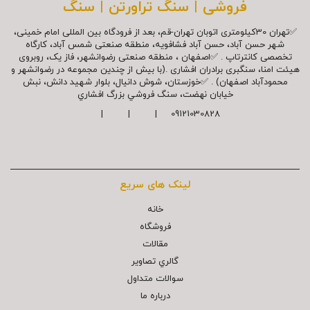
فروشی | سنگ تراورتن | سنگ
✅تهران 30کیلومتری اتوبان تهران-قم، بعد از فرودگاه بین المللی امام خمینی،
شهر حسن آباد، حسن آباد فشافویه، منطقه صنعتی شمس آباد، کارگاه
تخصصی کانترتاپ . ✅اصفهان ، منطقه صنعتی رضوانشهر، فاز یک، روبروی
هیئت امنا، سنگبری برادران افشاری .(با بیش از چندین مجموعه در رضوانشهر و
محمودآباد اصفهان) . ✅خوزستان، شوش دانیال، بلوار شهيد دانش، نبش
خیابان نهضت، سنگ فروشي بزرگ افشاري
09121030828 | | |
لینک های سریع
خانه
فروشگاه
مقالات
گالري تصاوير
سوالات متداول
درباره ما