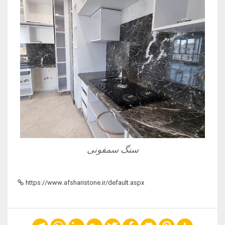
سنگ سمفونی
https://www.afsharistone.ir/default.aspx
Telegram
WhatsApp
LinkedIn
Google+
Twitter
Facebook
Print
Pinterest
Share