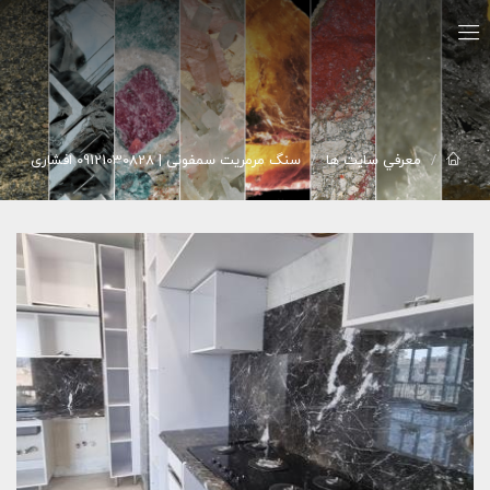
معرفي سايت ها
سنگ مرمریت سمفونی | 09121030828 افشاری