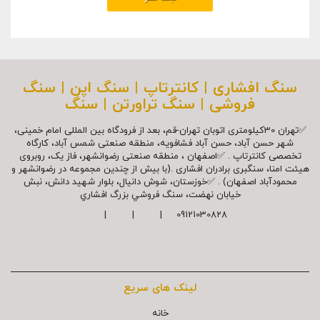
سنگ افشاری | کانترتاپ | سنگ اپن | سنگ
فروشی | سنگ تراورتن | سنگ
✅تهران 30کیلومتری اتوبان تهران-قم، بعد از فرودگاه بین المللی امام خمینی،
شهر حسن آباد، حسن آباد فشافویه، منطقه صنعتی شمس آباد، کارگاه
تخصصی کانترتاپ . ✅اصفهان ، منطقه صنعتی رضوانشهر، فاز یک، روبروی
هیئت امنا، سنگبری برادران افشاری .(با بیش از چندین مجموعه در رضوانشهر و
محمودآباد اصفهان) . ✅خوزستان، شوش دانیال، بلوار شهيد دانش، نبش
خیابان نهضت، سنگ فروشي بزرگ افشاري
09121030828 | | |
لینک های سریع
خانه