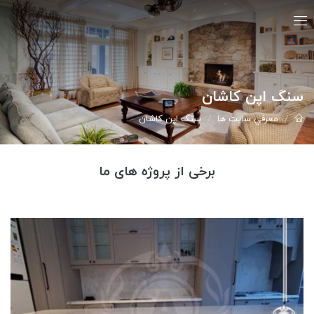
سنگ اپن کاشان
معرفي سايت ها
سنگ اپن کاشان
برخی از پروژه های ما
سنگ کابینت کاشان | 09121030828 مهندس...