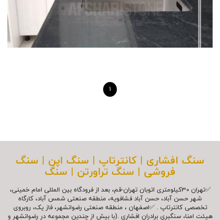
1
سنگ افشاری | کانترتاپ | سنگ اپن | سنگ
فروشی | سنگ تراورتن | سنگ
✅تهران 30کیلومتری اتوبان تهران-قم، بعد از فرودگاه بین المللی امام خمینی،
شهر حسن آباد، حسن آباد فشافویه، منطقه صنعتی شمس آباد، کارگاه
تخصصی کانترتاپ . ✅اصفهان ، منطقه صنعتی رضوانشهر، فاز یک، روبروی
هیئت امنا، سنگبری برادران افشاری .(با بیش از چندین مجموعه در رضوانشهر و