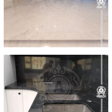
سنگ اپن کاشان | 09121030828