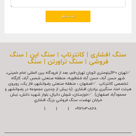
سنگ افشاری | کانترتاپ | سنگ اپن | سنگ
فروشی | سنگ تراورتن | سنگ
✅تهران 30کیلومتری اتوبان تهران-قم، بعد از فرودگاه بین المللی امام خمینی،
شهر حسن آباد، حسن آباد فشافویه، منطقه صنعتی شمس آباد، کارگاه
تخصصی کانترتاپ . ✅اصفهان ، منطقه صنعتی رضوانشهر، فاز یک، روبروی
هیئت امنا، سنگبری برادران افشاری .(با بیش از چندین مجموعه در رضوانشهر و
محمودآباد اصفهان) . ✅خوزستان، شوش دانیال، بلوار شهيد دانش، نبش
خیابان نهضت، سنگ فروشي بزرگ افشاري
09121030828 | | |