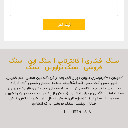
سنگ افشاری | کانترتاپ | سنگ اپن | سنگ
فروشی | سنگ تراورتن | سنگ
✅تهران 30کیلومتری اتوبان تهران-قم، بعد از فرودگاه بین المللی امام خمینی،
شهر حسن آباد، حسن آباد فشافویه، منطقه صنعتی شمس آباد، کارگاه
تخصصی کانترتاپ . ✅اصفهان ، منطقه صنعتی رضوانشهر، فاز یک، روبروی
هیئت امنا، سنگبری برادران افشاری .(با بیش از چندین مجموعه در رضوانشهر و
محمودآباد اصفهان) . ✅خوزستان، شوش دانیال، بلوار شهيد دانش، نبش
خیابان نهضت، سنگ فروشي بزرگ افشاري
09121030828 | | |