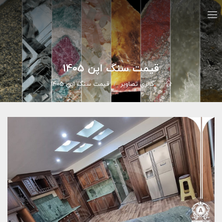
قیمت سنگ اپن 1405
گالري تصاوير
قیمت سنگ اپن 1405