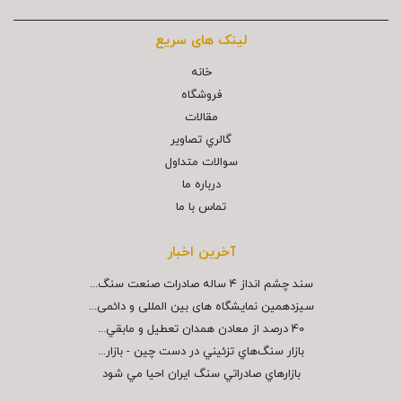
لینک های سریع
خانه
فروشگاه
مقالات
گالري تصاوير
سوالات متداول
درباره ما
تماس با ما
آخرین اخبار
سند چشم انداز ۴ ساله صادرات صنعت سنگ...
سیزدهمین نمایشگاه های بین المللی و دائمی...
40 درصد از معادن همدان تعطيل و مابقي...
بازار سنگ‌هاي تزئيني در دست چين - بازار...
بازارهاي صادراتي سنگ ايران احيا مي شود