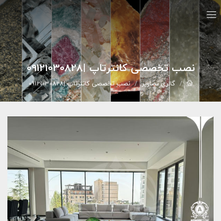
نصب تخصصی کانترتاپ |09121030828
گالري تصاوير
نصب تخصصی کانترتاپ |09121030828