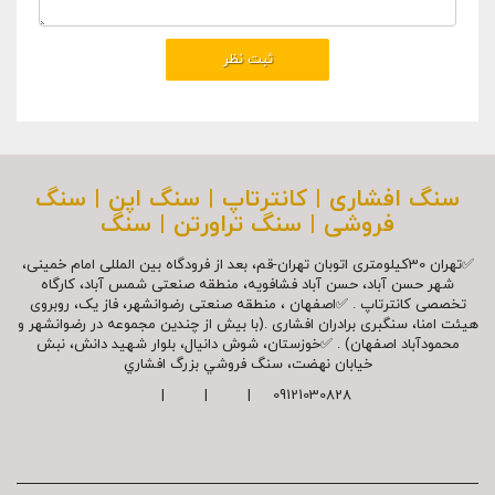
سنگ افشاری | کانترتاپ | سنگ اپن | سنگ
فروشی | سنگ تراورتن | سنگ
✅تهران 30کیلومتری اتوبان تهران-قم، بعد از فرودگاه بین المللی امام خمینی،
شهر حسن آباد، حسن آباد فشافویه، منطقه صنعتی شمس آباد، کارگاه
تخصصی کانترتاپ . ✅اصفهان ، منطقه صنعتی رضوانشهر، فاز یک، روبروی
هیئت امنا، سنگبری برادران افشاری .(با بیش از چندین مجموعه در رضوانشهر و
محمودآباد اصفهان) . ✅خوزستان، شوش دانیال، بلوار شهيد دانش، نبش
خیابان نهضت، سنگ فروشي بزرگ افشاري
09121030828 | | |