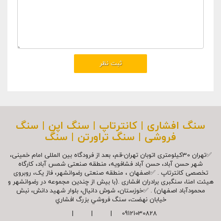
سنگ افشاری | کانترتاپ | سنگ اپن | سنگ
فروشی | سنگ تراورتن | سنگ
✅تهران 30کیلومتری اتوبان تهران-قم، بعد از فرودگاه بین المللی امام خمینی،
شهر حسن آباد، حسن آباد فشافویه، منطقه صنعتی شمس آباد، کارگاه
تخصصی کانترتاپ . ✅اصفهان ، منطقه صنعتی رضوانشهر، فاز یک، روبروی
هیئت امنا، سنگبری برادران افشاری .(با بیش از چندین مجموعه در رضوانشهر و
محمودآباد اصفهان) . ✅خوزستان، شوش دانیال، بلوار شهيد دانش، نبش
خیابان نهضت، سنگ فروشي بزرگ افشاري
09121030828 | | |