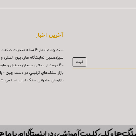
آخرین اخبار
سند چشم انداز ۴ ساله صادرات صنعت سنگ...
سیزدهمین نمایشگاه های بین المللی و د
40 درصد از معادن همدان تعطيل و مابقي...
بازار سنگ‌هاي تزئيني در دست چين - بازار
بازارهاي صادراتي سنگ ايران احيا مي ش