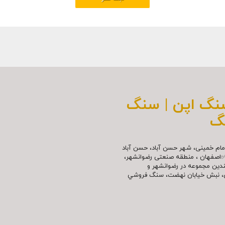
سنگ اپن | سنگ
گ
مللی امام خمینی، شهر حسن آباد، حسن آباد
✅اصفهان ، منطقه صنعتی رضوانشهر،
چندین مجموعه در رضوانشهر و
نش، نبش خیابان نهضت، سنگ فروشي