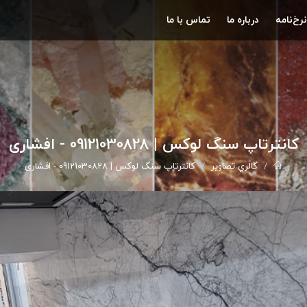
نرخ‌نامه
درباره ما
تماس با ما
کانترتاپ سنگ لوکس | 09121030828 - افشاری
گالري تصاوير
کانترتاپ سنگ لوکس | 09121030828 - افشاری