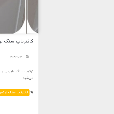
کانترتاپ سنگ لوکس | 121030828
1404/11/14
ترکیب سنگ طبیعی و نور
می‌شود.
کانترتاپ سنگ لوکس