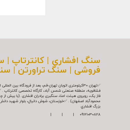
سنگ افشاری | کانترتاپ | 
فروشی | سنگ تراورتن | سن
✅تهران 30کیلومتری اتوبان تهران-قم، بعد از فرودگاه بین ال
فشافویه، منطقه صنعتی شمس آباد، کارگاه تخصصی کانترتاپ . 
فاز یک، روبروی هیئت امنا، سنگبری برادران افشاری .(با بیش از 
محمودآباد اصفهان) . ✅خوزستان، شوش دانیال، بلوار شهيد دا
بزرگ افشاري
09121030828 | | |