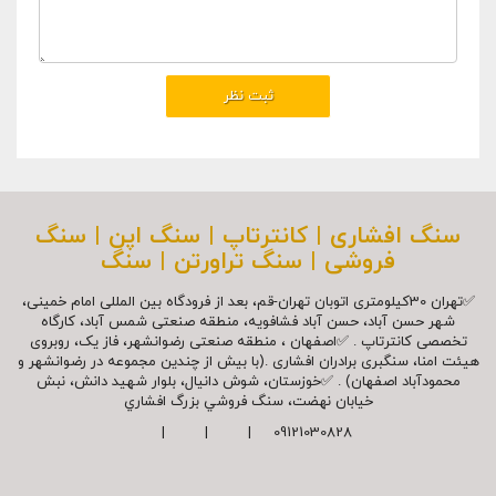
سنگ افشاری | کانترتاپ | سنگ اپن | سنگ
فروشی | سنگ تراورتن | سنگ
✅تهران 30کیلومتری اتوبان تهران-قم، بعد از فرودگاه بین المللی امام خمینی،
شهر حسن آباد، حسن آباد فشافویه، منطقه صنعتی شمس آباد، کارگاه
تخصصی کانترتاپ . ✅اصفهان ، منطقه صنعتی رضوانشهر، فاز یک، روبروی
هیئت امنا، سنگبری برادران افشاری .(با بیش از چندین مجموعه در رضوانشهر و
محمودآباد اصفهان) . ✅خوزستان، شوش دانیال، بلوار شهيد دانش، نبش
خیابان نهضت، سنگ فروشي بزرگ افشاري
09121030828 | | |