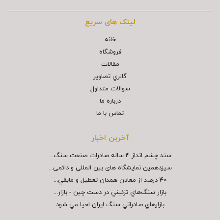
لینک های سریع
خانه
فروشگاه
مقالات
گالري تصاوير
سوالات متداول
درباره ما
تماس با ما
آخرین اخبار
سند چشم انداز ۴ ساله صادرات صنعت سنگ...
سیزدهمین نمایشگاه های بین المللی و دائمی...
40 درصد از معادن همدان تعطيل و مابقي...
بازار سنگ‌هاي تزئيني در دست چين - بازار...
بازارهاي صادراتي سنگ ايران احيا مي شود