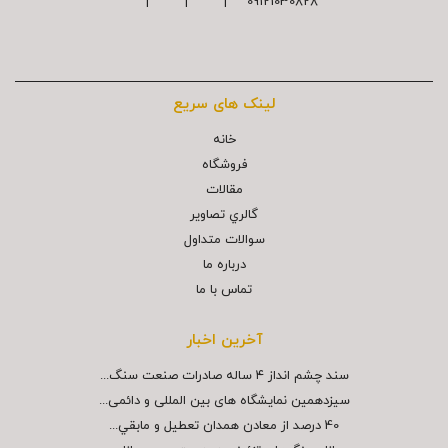
09121030828 | | |
لینک های سریع
خانه
فروشگاه
مقالات
گالري تصاوير
سوالات متداول
درباره ما
تماس با ما
آخرین اخبار
سند چشم انداز ۴ ساله صادرات صنعت سنگ...
سیزدهمین نمایشگاه های بین المللی و دائمی...
40 درصد از معادن همدان تعطيل و مابقي...