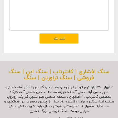
سنگ افشاری | کانترتاپ | سنگ اپن | سنگ
فروشی | سنگ تراورتن | سنگ
✅تهران 30کیلومتری اتوبان تهران-قم، بعد از فرودگاه بین المللی امام خمینی،
شهر حسن آباد، حسن آباد فشافویه، منطقه صنعتی شمس آباد، کارگاه
تخصصی کانترتاپ . ✅اصفهان ، منطقه صنعتی رضوانشهر، فاز یک، روبروی
هیئت امنا، سنگبری برادران افشاری .(با بیش از چندین مجموعه در رضوانشهر و
محمودآباد اصفهان) . ✅خوزستان، شوش دانیال، بلوار شهيد دانش، نبش
خیابان نهضت، سنگ فروشي بزرگ افشاري