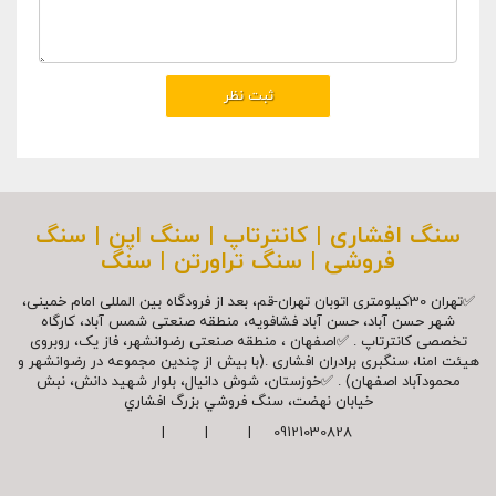
سنگ افشاری | کانترتاپ | سنگ اپن | سنگ
فروشی | سنگ تراورتن | سنگ
✅تهران 30کیلومتری اتوبان تهران-قم، بعد از فرودگاه بین المللی امام خمینی،
شهر حسن آباد، حسن آباد فشافویه، منطقه صنعتی شمس آباد، کارگاه
تخصصی کانترتاپ . ✅اصفهان ، منطقه صنعتی رضوانشهر، فاز یک، روبروی
هیئت امنا، سنگبری برادران افشاری .(با بیش از چندین مجموعه در رضوانشهر و
محمودآباد اصفهان) . ✅خوزستان، شوش دانیال، بلوار شهيد دانش، نبش
خیابان نهضت، سنگ فروشي بزرگ افشاري
09121030828 | | |