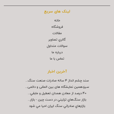
لینک های سریع
خانه
فروشگاه
مقالات
گالري تصاوير
سوالات متداول
درباره ما
تماس با ما
آخرین اخبار
سند چشم انداز ۴ ساله صادرات صنعت سنگ...
سیزدهمین نمایشگاه های بین المللی و دائمی...
40 درصد از معادن همدان تعطيل و مابقي...
بازار سنگ‌هاي تزئيني در دست چين - بازار...
بازارهاي صادراتي سنگ ايران احيا مي شود