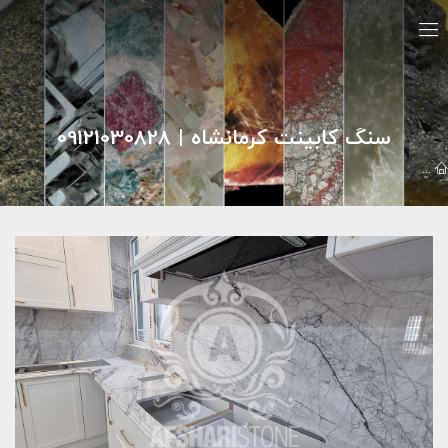
سنگ کابینت کرمانشاه | 09121030828
گالري تصاوير
نمونه کارهای سنگ افشاری
سنگ کابینت کرمانشاه | 09121030828