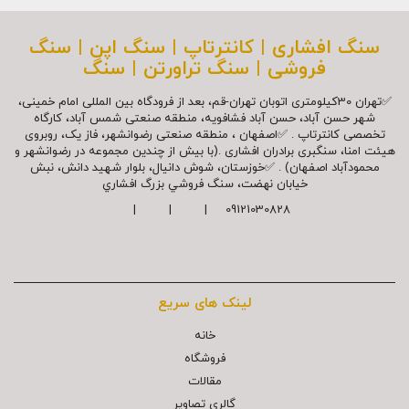
سنگ افشاری | کانترتاپ | سنگ اپن | سنگ
فروشی | سنگ تراورتن | سنگ
✅تهران 30کیلومتری اتوبان تهران-قم، بعد از فرودگاه بین المللی امام خمینی،
شهر حسن آباد، حسن آباد فشافویه، منطقه صنعتی شمس آباد، کارگاه
تخصصی کانترتاپ . ✅اصفهان ، منطقه صنعتی رضوانشهر، فاز یک، روبروی
هیئت امنا، سنگبری برادران افشاری .(با بیش از چندین مجموعه در رضوانشهر و
محمودآباد اصفهان) . ✅خوزستان، شوش دانیال، بلوار شهيد دانش، نبش
خیابان نهضت، سنگ فروشي بزرگ افشاري
09121030828 | | |
لینک های سریع
خانه
فروشگاه
مقالات
گالري تصاوير