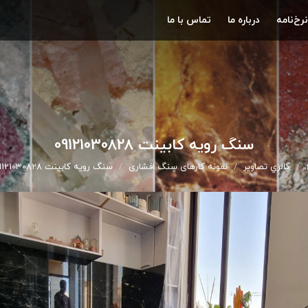
نرخ‌نامه
درباره ما
تماس با ما
سنگ رویه کابینت 09121030828
گالري تصاوير
نمونه کارهای سنگ افشاری
سنگ رویه کابینت 09121030828