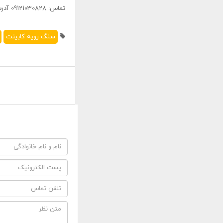
تماس: 09121030828 آدرس سایت: afsharistone.ir
سنگ رویه کابینت