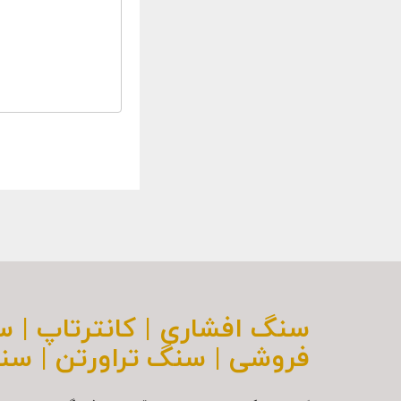
سنگ افشاری | کانترتاپ | 
فروشی | سنگ تراورتن | سن