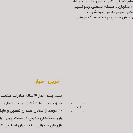
مللی امام خمینی، شهر حسن آباد، حسن آباد
✅اصفهان ، منطقه صنعتی رضوانشهر،
چندین مجموعه در رضوانشهر و
نش، نبش خیابان نهضت، سنگ فروشي
آخرین اخبار
سند چشم انداز ۴ ساله صادرات صنعت سنگ...
سیزدهمین نمایشگاه های بین المللی و د
40 درصد از معادن همدان تعطيل و مابقي...
بازار سنگ‌هاي تزئيني در دست چين - بازار
بازارهاي صادراتي سنگ ايران احيا مي ش