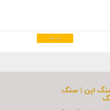
سنگ اپن | سنگ
گ