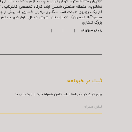
✅تهران 30کیلومتری اتوبان تهران-قم، بعد از فرودگاه بین ال
فشافویه، منطقه صنعتی شمس آباد، کارگاه تخصصی کانترتاپ . 
فاز یک، روبروی هیئت امنا، سنگبری برادران افشاری .(با بیش از 
محمودآباد اصفهان) . ✅خوزستان، شوش دانیال، بلوار شهيد دا
بزرگ افشاري
09121030828 | | |
ثبت در خبرنامه
برای ثبت در خبرنامه لطفا تلفن همراه خود را وارد نمایید: