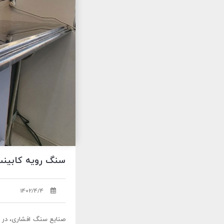
سنگ رویه کابینت 21030828
1402/4/4
صنایع سنگ افشاری، در س