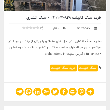
خرید سنگ کابینت 09121030828 - سنگ افشاری
1402/3/30
0 نظر
صنایع سنگ افشاری، در سال هاي متمادي با بیش از چند مجموعه در
سرتاسر ایران جز نامداران صنعت سنگ در کشور میباشد. شماره تماس:
09121030828 آدرس سایت: afsharistone.ir
سنگ کابینت
خرید سنگ کابینت
Telegram
WhatsApp
LinkedIn
Google+
Twitter
Facebook
Print
Pinterest
Share