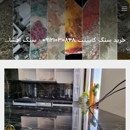
خرید سنگ کابینت 09121030828 - سنگ افشاری
گالري تصاوير
نمونه کارهای سنگ افشاری
خرید سنگ کابینت 09121030828 - سنگ افشاری