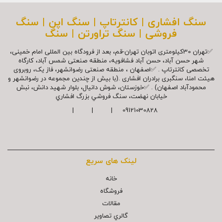
سنگ افشاری | کانترتاپ | سنگ اپن | سنگ
فروشی | سنگ تراورتن | سنگ
✅تهران 30کیلومتری اتوبان تهران-قم، بعد از فرودگاه بین المللی امام خمینی،
شهر حسن آباد، حسن آباد فشافویه، منطقه صنعتی شمس آباد، کارگاه
تخصصی کانترتاپ . ✅اصفهان ، منطقه صنعتی رضوانشهر، فاز یک، روبروی
هیئت امنا، سنگبری برادران افشاری .(با بیش از چندین مجموعه در رضوانشهر و
محمودآباد اصفهان) . ✅خوزستان، شوش دانیال، بلوار شهيد دانش، نبش
خیابان نهضت، سنگ فروشي بزرگ افشاري
09121030828 | | |
لینک های سریع
خانه
فروشگاه
مقالات
گالري تصاوير