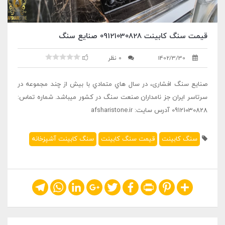
قیمت سنگ کابینت 09121030828 صنایع سنگ
1402/3/30
0 نظر
صنایع سنگ افشاری، در سال هاي متمادي با بیش از چند مجموعه در
سرتاسر ایران جز نامداران صنعت سنگ در کشور میباشد. شماره تماس:
09121030828 آدرس سایت: afsharistone.ir
سنگ کابینت
قیمت سنگ کابینت
سنگ کابینت آشپزخانه
Telegram
WhatsApp
LinkedIn
Google+
Twitter
Facebook
Print
Pinterest
Share