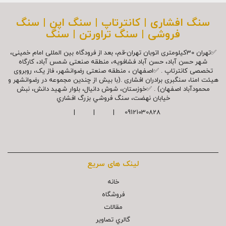
سنگ افشاری | کانترتاپ | سنگ اپن | سنگ
فروشی | سنگ تراورتن | سنگ
✅تهران 30کیلومتری اتوبان تهران-قم، بعد از فرودگاه بین المللی امام خمینی،
شهر حسن آباد، حسن آباد فشافویه، منطقه صنعتی شمس آباد، کارگاه
تخصصی کانترتاپ . ✅اصفهان ، منطقه صنعتی رضوانشهر، فاز یک، روبروی
هیئت امنا، سنگبری برادران افشاری .(با بیش از چندین مجموعه در رضوانشهر و
محمودآباد اصفهان) . ✅خوزستان، شوش دانیال، بلوار شهيد دانش، نبش
خیابان نهضت، سنگ فروشي بزرگ افشاري
09121030828 | | |
لینک های سریع
خانه
فروشگاه
مقالات
گالري تصاوير