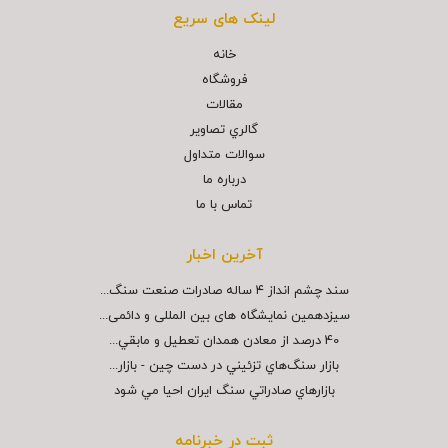
لینک های سریع
خانه
فروشگاه
مقالات
گالري تصاوير
سوالات متداول
درباره ما
تماس با ما
آخرین اخبار
سند چشم انداز ۴ ساله صادرات صنعت سنگ...
سیزدهمین نمایشگاه های بین المللی و دائمی...
40 درصد از معادن همدان تعطيل و مابقي...
بازار سنگ‌هاي تزئيني در دست چين - بازار...
بازارهاي صادراتي سنگ ايران احيا مي شود
ثبت در خبرنامه