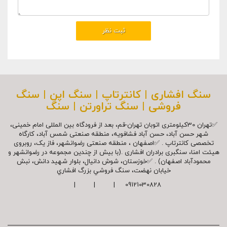
سنگ افشاری | کانترتاپ | سنگ اپن | سنگ
فروشی | سنگ تراورتن | سنگ
✅تهران 30کیلومتری اتوبان تهران-قم، بعد از فرودگاه بین المللی امام خمینی،
شهر حسن آباد، حسن آباد فشافویه، منطقه صنعتی شمس آباد، کارگاه
تخصصی کانترتاپ . ✅اصفهان ، منطقه صنعتی رضوانشهر، فاز یک، روبروی
هیئت امنا، سنگبری برادران افشاری .(با بیش از چندین مجموعه در رضوانشهر و
محمودآباد اصفهان) . ✅خوزستان، شوش دانیال، بلوار شهيد دانش، نبش
خیابان نهضت، سنگ فروشي بزرگ افشاري
09121030828 | | |