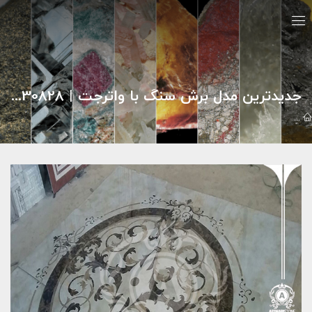
جدیدترین مدل برش سنگ با واترجت | 09121030828
گالري تصاوير
واترجت
جدیدترین مدل برش سنگ با واترجت | 09121030828