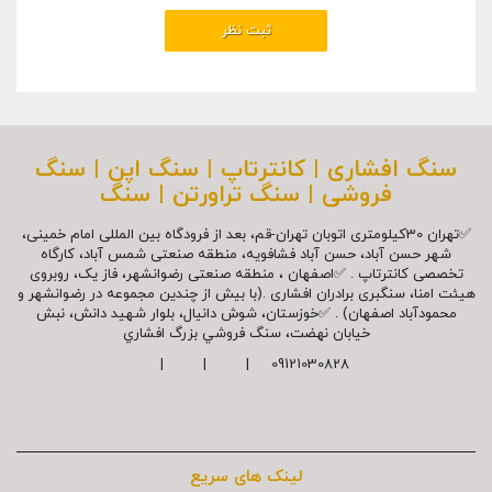
سنگ افشاری | کانترتاپ | سنگ اپن | سنگ
فروشی | سنگ تراورتن | سنگ
✅تهران 30کیلومتری اتوبان تهران-قم، بعد از فرودگاه بین المللی امام خمینی،
شهر حسن آباد، حسن آباد فشافویه، منطقه صنعتی شمس آباد، کارگاه
تخصصی کانترتاپ . ✅اصفهان ، منطقه صنعتی رضوانشهر، فاز یک، روبروی
هیئت امنا، سنگبری برادران افشاری .(با بیش از چندین مجموعه در رضوانشهر و
محمودآباد اصفهان) . ✅خوزستان، شوش دانیال، بلوار شهيد دانش، نبش
خیابان نهضت، سنگ فروشي بزرگ افشاري
09121030828 | | |
لینک های سریع