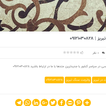
091210308
0 نظر
راسر کشور با جدیدترین متدها با ما در ارتباط باشید 09121030828
 در تبریز
واترجت سنگ تبریز
09121030828
Telegram
WhatsApp
LinkedIn
Google+
Twitter
Facebook
Print
Pinterest
Share