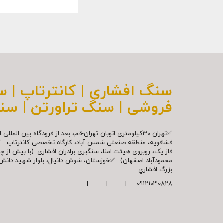
سنگ افشاری | کانترتاپ | 
فروشی | سنگ تراورتن | سن
✅تهران 30کیلومتری اتوبان تهران-قم، بعد از فرودگاه بین ال
فشافویه، منطقه صنعتی شمس آباد، کارگاه تخصصی کانترتاپ . 
فاز یک، روبروی هیئت امنا، سنگبری برادران افشاری .(با بیش از 
محمودآباد اصفهان) . ✅خوزستان، شوش دانیال، بلوار شهيد دا
بزرگ افشاري
09121030828 | | |