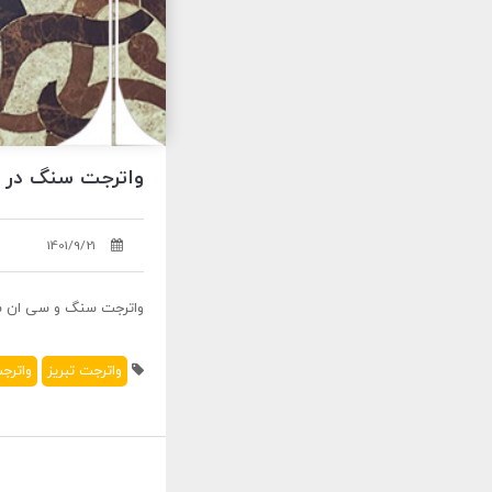
واترجت سنگ در تبریز | 28
1401/9/21
واترجت سنگ و سی ان سی در س
واترجت تبریز
واترجت