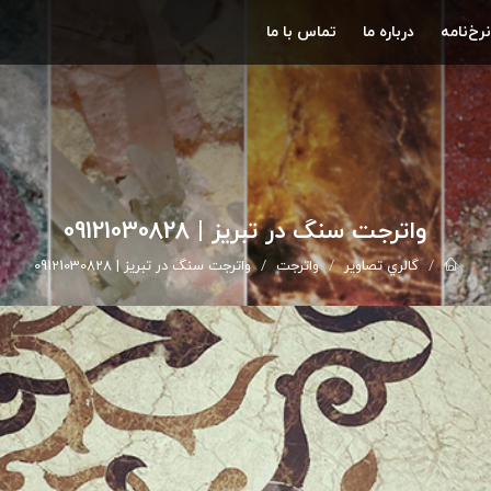
نرخ‌نامه
درباره ما
تماس با ما
واترجت سنگ در تبریز | 09121030828
گالري تصاوير
واترجت
واترجت سنگ در تبریز | 09121030828