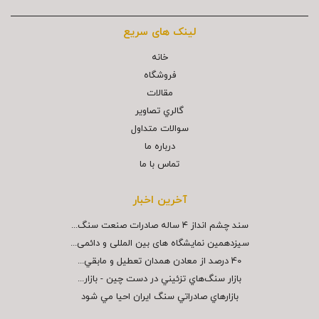
لینک های سریع
خانه
فروشگاه
مقالات
گالري تصاوير
سوالات متداول
درباره ما
تماس با ما
آخرین اخبار
سند چشم انداز ۴ ساله صادرات صنعت سنگ...
سیزدهمین نمایشگاه های بین المللی و دائمی...
40 درصد از معادن همدان تعطيل و مابقي...
بازار سنگ‌هاي تزئيني در دست چين - بازار...
بازارهاي صادراتي سنگ ايران احيا مي شود