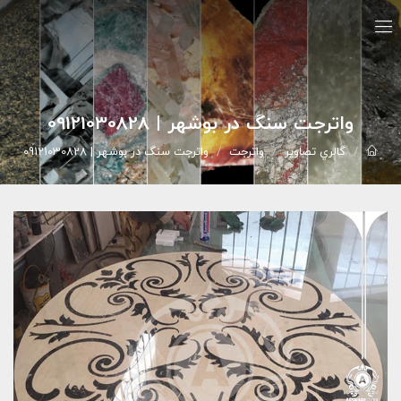
واترجت سنگ در بوشهر | 09121030828
گالري تصاوير
واترجت
واترجت سنگ در بوشهر | 09121030828