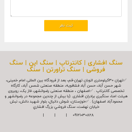
سنگ افشاری | کانترتاپ | سنگ اپن | سنگ
فروشی | سنگ تراورتن | سنگ
✅تهران 30کیلومتری اتوبان تهران-قم، بعد از فرودگاه بین المللی امام خمینی،
شهر حسن آباد، حسن آباد فشافویه، منطقه صنعتی شمس آباد، کارگاه
تخصصی کانترتاپ . ✅اصفهان ، منطقه صنعتی رضوانشهر، فاز یک، روبروی
هیئت امنا، سنگبری برادران افشاری .(با بیش از چندین مجموعه در رضوانشهر و
محمودآباد اصفهان) . ✅خوزستان، شوش دانیال، بلوار شهيد دانش، نبش
خیابان نهضت، سنگ فروشي بزرگ افشاري
09121030828 | | |