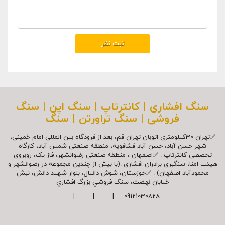
سنگ افشاری | کانترتاپ | سنگ اپن | سنگ
فروشی | سنگ تراورتن | سنگ
✅تهران 30کیلومتری اتوبان تهران-قم، بعد از فرودگاه بین المللی امام خمینی،
شهر حسن آباد، حسن آباد فشافویه، منطقه صنعتی شمس آباد، کارگاه
تخصصی کانترتاپ . ✅اصفهان ، منطقه صنعتی رضوانشهر، فاز یک، روبروی
هیئت امنا، سنگبری برادران افشاری .(با بیش از چندین مجموعه در رضوانشهر و
محمودآباد اصفهان) . ✅خوزستان، شوش دانیال، بلوار شهيد دانش، نبش
خیابان نهضت، سنگ فروشي بزرگ افشاري
09121030828 | | |