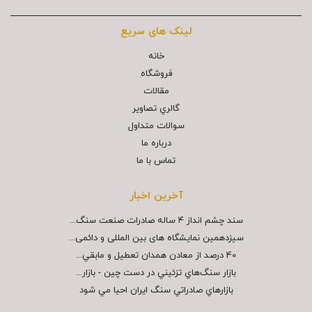
لینک های سریع
خانه
فروشگاه
مقالات
گالري تصاوير
سوالات متداول
درباره ما
تماس با ما
آخرین اخبار
سند چشم انداز ۴ ساله صادرات صنعت سنگ...
سیزدهمین نمایشگاه های بین المللی و دائمی...
40 درصد از معادن همدان تعطيل و مابقي...
بازار سنگ‌هاي تزئيني در دست چين - بازار...
بازارهاي صادراتي سنگ ايران احيا مي شود