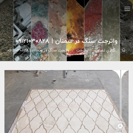
واترجت سنگ در سمنان | 09121030828
گالري تصاوير
واترجت
واترجت سنگ در سمنان | 09121030828