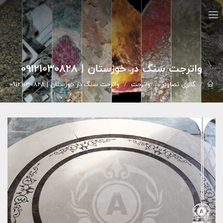
واترجت سنگ در خوزستان | 09121030828
گالري تصاوير
واترجت
واترجت سنگ در خوزستان | 09121030828