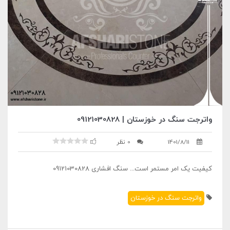
واترجت سنگ در خوزستان | 09121030828
1401/8/11
0 نظر
کیفیت یک امر مستمر است... سنگ افشاری 09121030828
واترجت سنگ در خوزستان