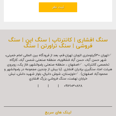
سنگ افشاری | کانترتاپ | سنگ اپن | سنگ
فروشی | سنگ تراورتن | سنگ
✅تهران 30کیلومتری اتوبان تهران-قم، بعد از فرودگاه بین المللی امام خمینی،
شهر حسن آباد، حسن آباد فشافویه، منطقه صنعتی شمس آباد، کارگاه
تخصصی کانترتاپ . ✅اصفهان ، منطقه صنعتی رضوانشهر، فاز یک، روبروی
هیئت امنا، سنگبری برادران افشاری .(با بیش از چندین مجموعه در رضوانشهر و
محمودآباد اصفهان) . ✅خوزستان، شوش دانیال، بلوار شهيد دانش، نبش
خیابان نهضت، سنگ فروشي بزرگ افشاري
09121030828 | | |
لینک های سریع