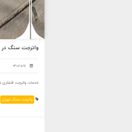
واترجت سنگ در تهران | 121030828
1401/8/11
خدمات واترجت افشاری در تهر
واترجت سنگ تهران