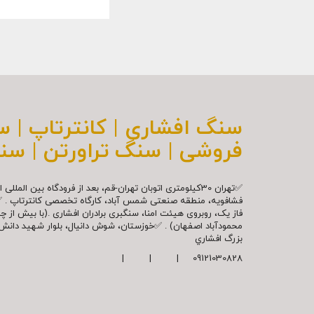
سنگ افشاری | کانترتاپ | 
فروشی | سنگ تراورتن | سن
✅تهران 30کیلومتری اتوبان تهران-قم، بعد از فرودگاه بین ال
فشافویه، منطقه صنعتی شمس آباد، کارگاه تخصصی کانترتاپ . 
فاز یک، روبروی هیئت امنا، سنگبری برادران افشاری .(با بیش از 
محمودآباد اصفهان) . ✅خوزستان، شوش دانیال، بلوار شهيد دا
بزرگ افشاري
09121030828 | | |