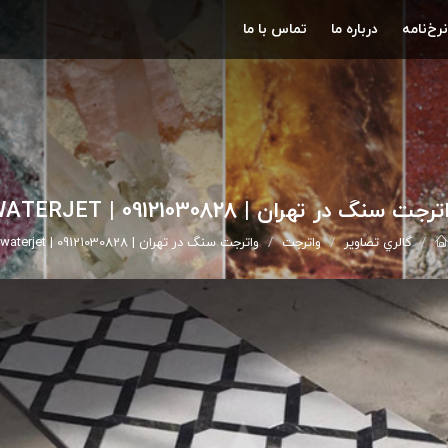
نرخ‌نامه
درباره ما
تماس با ما
رجت سنگ در تهران | 09121030828 | WATERJET
گالري تصاوير
واترجت
واترجت سنگ در تهران | 09121030828 | waterjet