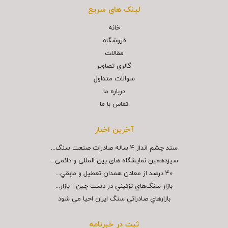
لینک های سریع
خانه
فروشگاه
مقالات
گالري تصاوير
سوالات متداول
درباره ما
تماس با ما
آخرین اخبار
سند چشم انداز ۴ ساله صادرات صنعت سنگ...
سیزدهمین نمایشگاه های بین المللی و دائمی...
40 درصد از معادن همدان تعطيل و مابقي...
بازار سنگ‌هاي تزئيني در دست چين - بازار...
بازارهاي صادراتي سنگ ايران احيا مي شود
ثبت در خبرنامه