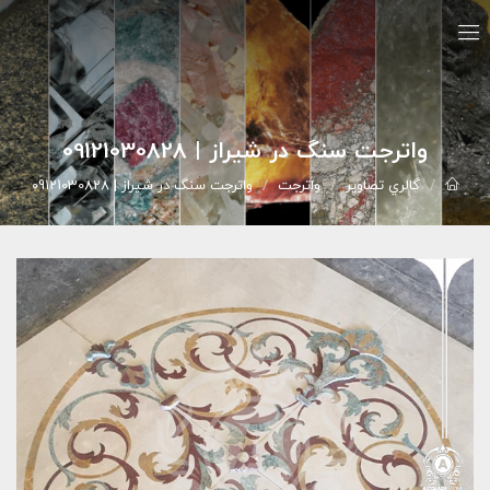
واترجت سنگ در شیراز | 09121030828
گالري تصاوير
واترجت
واترجت سنگ در شیراز | 09121030828