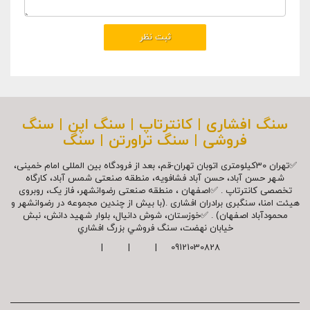
سنگ افشاری | کانترتاپ | سنگ اپن | سنگ
فروشی | سنگ تراورتن | سنگ
✅تهران 30کیلومتری اتوبان تهران-قم، بعد از فرودگاه بین المللی امام خمینی،
شهر حسن آباد، حسن آباد فشافویه، منطقه صنعتی شمس آباد، کارگاه
تخصصی کانترتاپ . ✅اصفهان ، منطقه صنعتی رضوانشهر، فاز یک، روبروی
هیئت امنا، سنگبری برادران افشاری .(با بیش از چندین مجموعه در رضوانشهر و
محمودآباد اصفهان) . ✅خوزستان، شوش دانیال، بلوار شهيد دانش، نبش
خیابان نهضت، سنگ فروشي بزرگ افشاري
09121030828 | | |