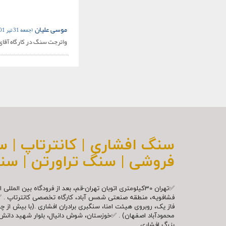
موسی علیان
(جمعه 31 تیر 1401)
واترجت سنگ در کارگاه آقای
سنگ افشاری | کانترتاپ | 
فروشی | سنگ تراورتن | سن
✅تهران 30کیلومتری اتوبان تهران-قم، بعد از فرودگاه بین ال
فشافویه، منطقه صنعتی شمس آباد، کارگاه تخصصی کانترتاپ . 
فاز یک، روبروی هیئت امنا، سنگبری برادران افشاری .(با بیش از 
محمودآباد اصفهان) . ✅خوزستان، شوش دانیال، بلوار شهيد دا
بزرگ افشاري