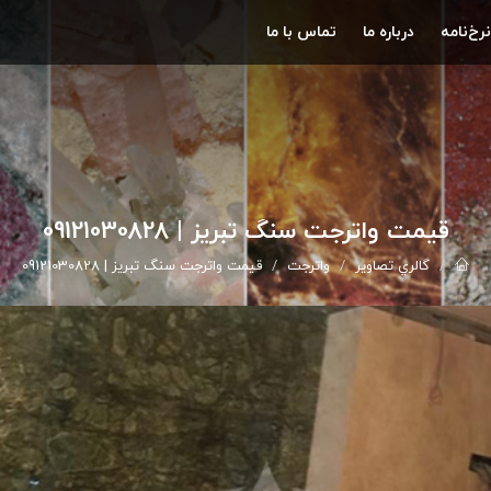
نرخ‌نامه
درباره ما
تماس با ما
قیمت واترجت سنگ تبریز | 09121030828
گالري تصاوير
واترجت
قیمت واترجت سنگ تبریز | 09121030828