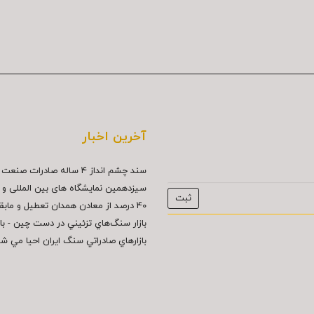
آخرین اخبار
سند چشم انداز ۴ ساله صادرات صنعت سنگ...
سیزدهمین نمایشگاه های بین المللی و د
40 درصد از معادن همدان تعطيل و مابقي...
بازار سنگ‌هاي تزئيني در دست چين - بازار
بازارهاي صادراتي سنگ ايران احيا مي ش