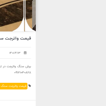
قیمت واترجت سنگ تبریز 
1401/4/13
09121030828
قیمت واترجت سنگ تب