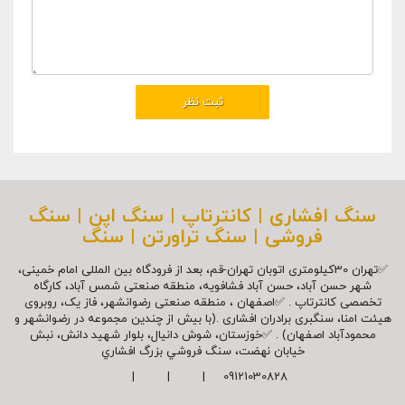
سنگ افشاری | کانترتاپ | سنگ اپن | سنگ
فروشی | سنگ تراورتن | سنگ
✅تهران 30کیلومتری اتوبان تهران-قم، بعد از فرودگاه بین المللی امام خمینی،
شهر حسن آباد، حسن آباد فشافویه، منطقه صنعتی شمس آباد، کارگاه
تخصصی کانترتاپ . ✅اصفهان ، منطقه صنعتی رضوانشهر، فاز یک، روبروی
هیئت امنا، سنگبری برادران افشاری .(با بیش از چندین مجموعه در رضوانشهر و
محمودآباد اصفهان) . ✅خوزستان، شوش دانیال، بلوار شهيد دانش، نبش
خیابان نهضت، سنگ فروشي بزرگ افشاري
09121030828 | | |