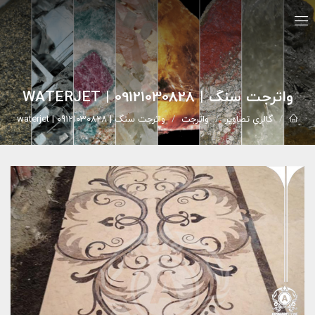
واترجت سنگ | 09121030828 | WATERJET
گالري تصاوير
واترجت
واترجت سنگ | 09121030828 | waterjet