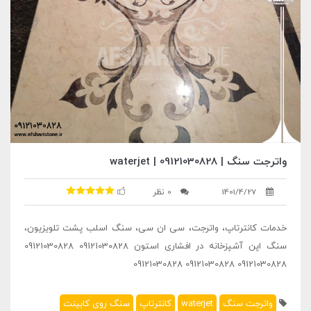
واترجت سنگ | 09121030828 | waterjet
1401/4/27
0 نظر
خدمات کانترتاپ، واترجت، سی ان سی، سنگ اسلب پشت تلویزیون،
سنگ اپن آشپزخانه در افشاری استون 09121030828 09121030828
09121030828 09121030828 09121030828
واترجت سنگ
waterjet
کانترتاپ
سنگ روی کابینت