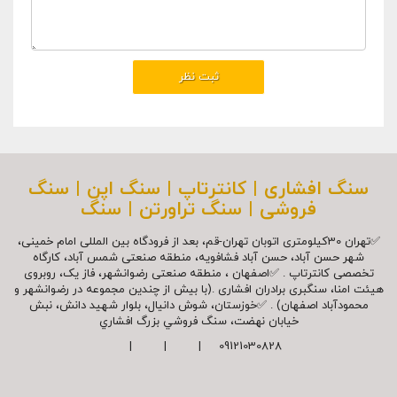
سنگ افشاری | کانترتاپ | سنگ اپن | سنگ
فروشی | سنگ تراورتن | سنگ
✅تهران 30کیلومتری اتوبان تهران-قم، بعد از فرودگاه بین المللی امام خمینی،
شهر حسن آباد، حسن آباد فشافویه، منطقه صنعتی شمس آباد، کارگاه
تخصصی کانترتاپ . ✅اصفهان ، منطقه صنعتی رضوانشهر، فاز یک، روبروی
هیئت امنا، سنگبری برادران افشاری .(با بیش از چندین مجموعه در رضوانشهر و
محمودآباد اصفهان) . ✅خوزستان، شوش دانیال، بلوار شهيد دانش، نبش
خیابان نهضت، سنگ فروشي بزرگ افشاري
09121030828 | | |