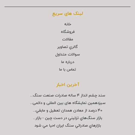
لینک های سریع
خانه
فروشگاه
مقالات
گالري تصاوير
سوالات متداول
درباره ما
تماس با ما
آخرین اخبار
سند چشم انداز ۴ ساله صادرات صنعت سنگ...
سیزدهمین نمایشگاه های بین المللی و دائمی...
40 درصد از معادن همدان تعطيل و مابقي...
بازار سنگ‌هاي تزئيني در دست چين - بازار...
بازارهاي صادراتي سنگ ايران احيا مي شود