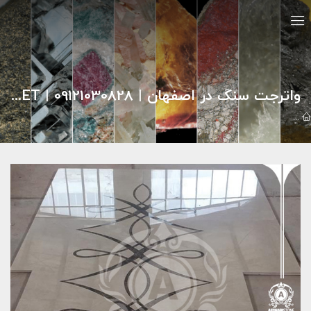
واترجت سنگ در اصفهان | 09121030828 | WATERJET
گالري تصاوير
واترجت
واترجت سنگ در اصفهان | 09121030828 | waterjet