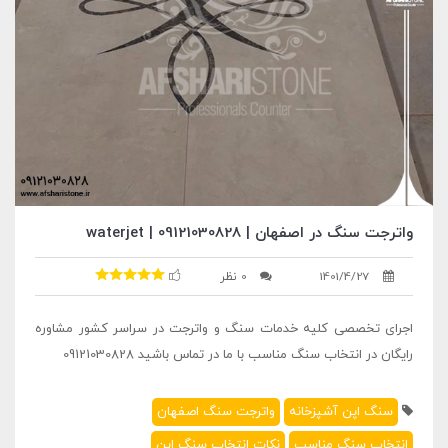
واترجت سنگ در اصفهان | 09121030828 | waterjet
1401/4/27
0 نظر
اجرای تخصصی کلیه خدمات سنگ و واترجت در سراسر کشور مشاوره
رایگان در انتخاب سنگ مناسب با ما در تماس باشید 09121030828
سنگ اپن آشپزخانه
واترجت سنگ اصفهان
انتخاب سنگ مناسب
نکات انتخاب سنگ اپن