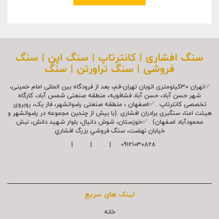
سنگ افشاری | کانترتاپ | سنگ اپن | سنگ
فروشی | سنگ تراورتن | سنگ
✅تهران 30کیلومتری اتوبان تهران-قم، بعد از فرودگاه بین المللی امام خمینی،
شهر حسن آباد، حسن آباد فشافویه، منطقه صنعتی شمس آباد، کارگاه
تخصصی کانترتاپ . ✅اصفهان ، منطقه صنعتی رضوانشهر، فاز یک، روبروی
هیئت امنا، سنگبری برادران افشاری .(با بیش از چندین مجموعه در رضوانشهر و
محمودآباد اصفهان) . ✅خوزستان، شوش دانیال، بلوار شهيد دانش، نبش
خیابان نهضت، سنگ فروشي بزرگ افشاري
09121030828 | | |
لینک های سریع
خانه