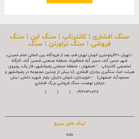
سنگ افشاری | کانترتاپ | سنگ اپن | سنگ
فروشی | سنگ تراورتن | سنگ
✅تهران 30کیلومتری اتوبان تهران-قم، بعد از فرودگاه بین المللی امام خمینی،
شهر حسن آباد، حسن آباد فشافویه، منطقه صنعتی شمس آباد، کارگاه
تخصصی کانترتاپ . ✅اصفهان ، منطقه صنعتی رضوانشهر، فاز یک، روبروی
هیئت امنا، سنگبری برادران افشاری .(با بیش از چندین مجموعه در رضوانشهر و
محمودآباد اصفهان) . ✅خوزستان، شوش دانیال، بلوار شهيد دانش، نبش
خیابان نهضت، سنگ فروشي بزرگ افشاري
09121030828 | | |
لینک های سریع
خانه