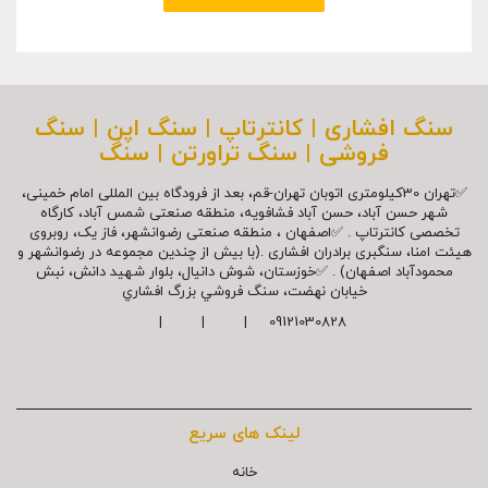
سنگ افشاری | کانترتاپ | سنگ اپن | سنگ
فروشی | سنگ تراورتن | سنگ
✅تهران 30کیلومتری اتوبان تهران-قم، بعد از فرودگاه بین المللی امام خمینی،
شهر حسن آباد، حسن آباد فشافویه، منطقه صنعتی شمس آباد، کارگاه
تخصصی کانترتاپ . ✅اصفهان ، منطقه صنعتی رضوانشهر، فاز یک، روبروی
هیئت امنا، سنگبری برادران افشاری .(با بیش از چندین مجموعه در رضوانشهر و
محمودآباد اصفهان) . ✅خوزستان، شوش دانیال، بلوار شهيد دانش، نبش
خیابان نهضت، سنگ فروشي بزرگ افشاري
09121030828 | | |
لینک های سریع
خانه