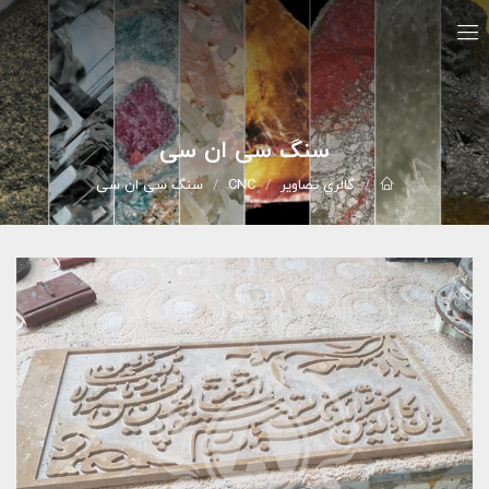
سنگ سی ان سی
گالري تصاوير
CNC
سنگ سی ان سی