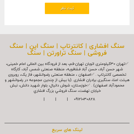
سنگ افشاری | کانترتاپ | سنگ اپن | سنگ
فروشی | سنگ تراورتن | سنگ
✅تهران 30کیلومتری اتوبان تهران-قم، بعد از فرودگاه بین المللی امام خمینی،
شهر حسن آباد، حسن آباد فشافویه، منطقه صنعتی شمس آباد، کارگاه
تخصصی کانترتاپ . ✅اصفهان ، منطقه صنعتی رضوانشهر، فاز یک، روبروی
هیئت امنا، سنگبری برادران افشاری .(با بیش از چندین مجموعه در رضوانشهر و
محمودآباد اصفهان) . ✅خوزستان، شوش دانیال، بلوار شهيد دانش، نبش
خیابان نهضت، سنگ فروشي بزرگ افشاري
09121030828 | | |
لینک های سریع