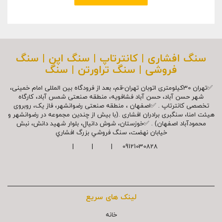
سنگ افشاری | کانترتاپ | سنگ اپن | سنگ
فروشی | سنگ تراورتن | سنگ
✅تهران 30کیلومتری اتوبان تهران-قم، بعد از فرودگاه بین المللی امام خمینی،
شهر حسن آباد، حسن آباد فشافویه، منطقه صنعتی شمس آباد، کارگاه
تخصصی کانترتاپ . ✅اصفهان ، منطقه صنعتی رضوانشهر، فاز یک، روبروی
هیئت امنا، سنگبری برادران افشاری .(با بیش از چندین مجموعه در رضوانشهر و
محمودآباد اصفهان) . ✅خوزستان، شوش دانیال، بلوار شهيد دانش، نبش
خیابان نهضت، سنگ فروشي بزرگ افشاري
09121030828 | | |
لینک های سریع
خانه