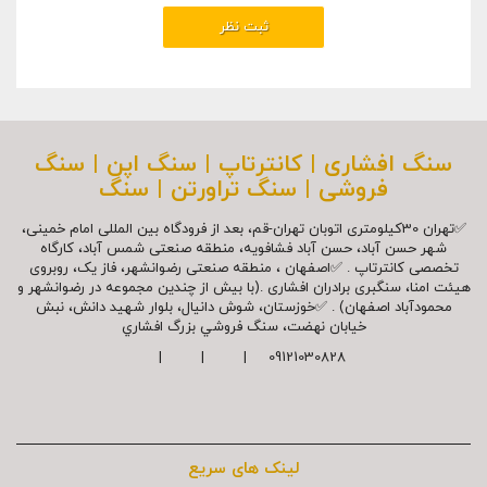
سنگ افشاری | کانترتاپ | سنگ اپن | سنگ
فروشی | سنگ تراورتن | سنگ
✅تهران 30کیلومتری اتوبان تهران-قم، بعد از فرودگاه بین المللی امام خمینی،
شهر حسن آباد، حسن آباد فشافویه، منطقه صنعتی شمس آباد، کارگاه
تخصصی کانترتاپ . ✅اصفهان ، منطقه صنعتی رضوانشهر، فاز یک، روبروی
هیئت امنا، سنگبری برادران افشاری .(با بیش از چندین مجموعه در رضوانشهر و
محمودآباد اصفهان) . ✅خوزستان، شوش دانیال، بلوار شهيد دانش، نبش
خیابان نهضت، سنگ فروشي بزرگ افشاري
09121030828 | | |
لینک های سریع