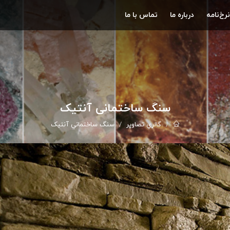
نرخ‌نامه
درباره ما
تماس با ما
سنگ ساختماني آنتيک
گالري تصاوير
سنگ ساختماني آنتيک