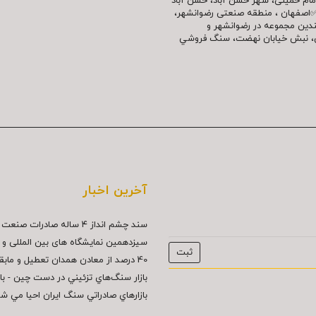
مللی امام خمینی، شهر حسن آباد، حسن آباد
✅اصفهان ، منطقه صنعتی رضوانشهر،
چندین مجموعه در رضوانشهر و
نش، نبش خیابان نهضت، سنگ فروشي
آخرین اخبار
سند چشم انداز ۴ ساله صادرات صنعت سنگ...
سیزدهمین نمایشگاه های بین المللی و د
40 درصد از معادن همدان تعطيل و مابقي...
بازار سنگ‌هاي تزئيني در دست چين - بازار
بازارهاي صادراتي سنگ ايران احيا مي ش