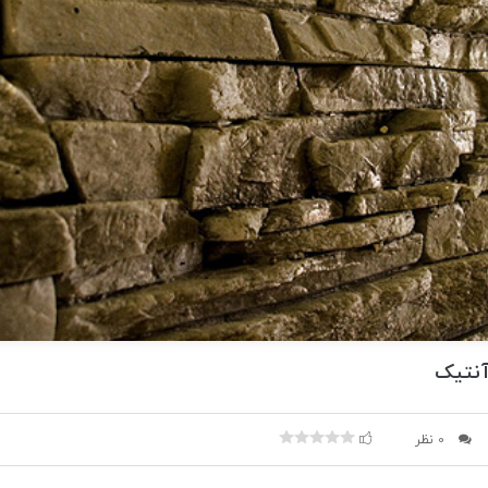
نتيک
0 نظر