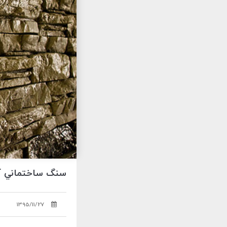
سنگ ساختماني آ
1395/11/27