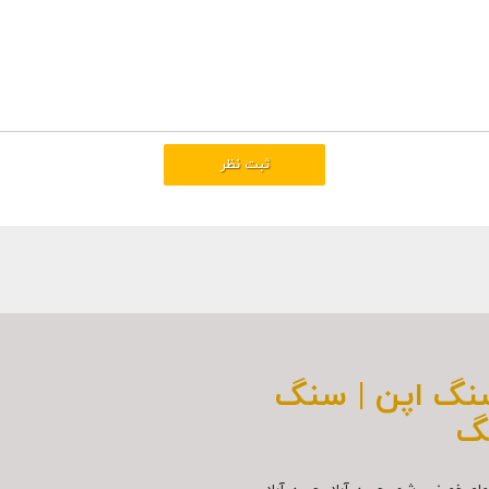
سنگ اپن | سنگ
گ