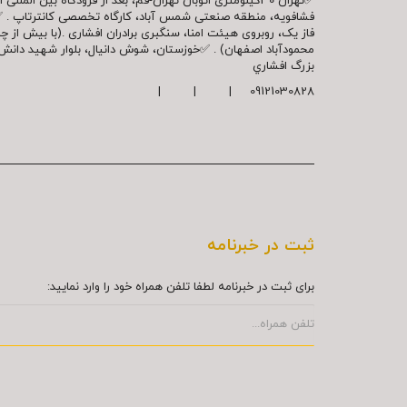
✅تهران 30کیلومتری اتوبان تهران-قم، بعد از فرودگاه بین ال
فشافویه، منطقه صنعتی شمس آباد، کارگاه تخصصی کانترتاپ . 
فاز یک، روبروی هیئت امنا، سنگبری برادران افشاری .(با بیش از 
محمودآباد اصفهان) . ✅خوزستان، شوش دانیال، بلوار شهيد دا
بزرگ افشاري
09121030828 | | |
ثبت در خبرنامه
برای ثبت در خبرنامه لطفا تلفن همراه خود را وارد نمایید: