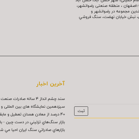
مللی امام خمینی، شهر حسن آباد، حسن آباد
✅اصفهان ، منطقه صنعتی رضوانشهر،
چندین مجموعه در رضوانشهر و
نش، نبش خیابان نهضت، سنگ فروشي
آخرین اخبار
سند چشم انداز ۴ ساله صادرات صنعت سنگ...
سیزدهمین نمایشگاه های بین المللی و د
40 درصد از معادن همدان تعطيل و مابقي...
بازار سنگ‌هاي تزئيني در دست چين - بازار
بازارهاي صادراتي سنگ ايران احيا مي ش