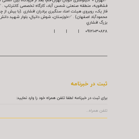
✅تهران 30کیلومتری اتوبان تهران-قم، بعد از فرودگاه بین ال
فشافویه، منطقه صنعتی شمس آباد، کارگاه تخصصی کانترتاپ . 
فاز یک، روبروی هیئت امنا، سنگبری برادران افشاری .(با بیش از 
محمودآباد اصفهان) . ✅خوزستان، شوش دانیال، بلوار شهيد دا
بزرگ افشاري
09121030828 | | |
ثبت در خبرنامه
برای ثبت در خبرنامه لطفا تلفن همراه خود را وارد نمایید: