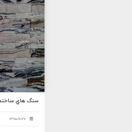
سنگ هاي ساختم
1395/11/27