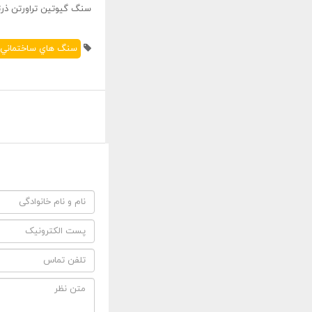
سنگ گيوتين تراورتن ذر
سنگ هاي ساختماني