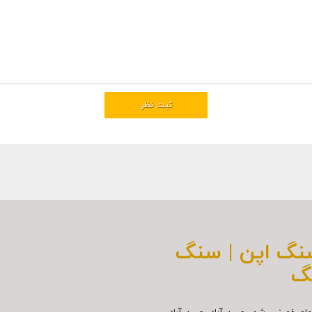
سنگ اپن | سنگ
گ