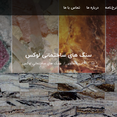
نرخ‌نامه
درباره ما
تماس با ما
سنگ هاي ساختماني لوکس
گالري تصاوير
سنگ هاي ساختماني لوکس