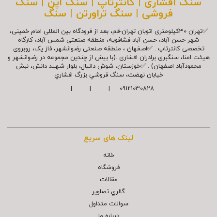
سنگ افشاری | کانترتاپ | سنگ اپن | سنگ
فروشی | سنگ تراورتن | سنگ
✅تهران 30کیلومتری اتوبان تهران-قم، بعد از فرودگاه بین المللی امام خمینی،
شهر حسن آباد، حسن آباد فشافویه، منطقه صنعتی شمس آباد، کارگاه
تخصصی کانترتاپ . ✅اصفهان ، منطقه صنعتی رضوانشهر، فاز یک، روبروی
هیئت امنا، سنگبری برادران افشاری .(با بیش از چندین مجموعه در رضوانشهر و
محمودآباد اصفهان) . ✅خوزستان، شوش دانیال، بلوار شهيد دانش، نبش
خیابان نهضت، سنگ فروشي بزرگ افشاري
09121030828 | | |
لینک های سریع
خانه
فروشگاه
مقالات
گالري تصاوير
سوالات متداول
درباره ما