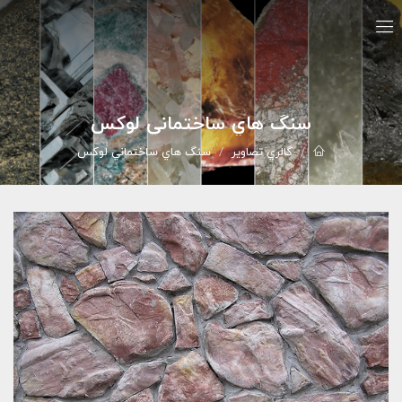
سنگ هاي ساختماني لوکس
گالري تصاوير
سنگ هاي ساختماني لوکس