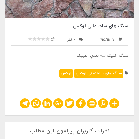
سنگ هاي ساختماني لوکس
1395/11/27
0 نظر
سنگ آنتيک سه بعدي المپيک
سنگ هاي ساختماني لوکس
لوکس
Telegram
WhatsApp
LinkedIn
Google+
Twitter
Facebook
Print
Pinterest
Share
نظرات کاربران پیرامون این مطلب