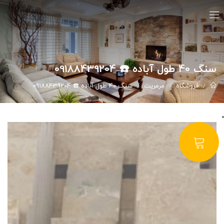
سنگ 40 طول آباده ☎️ 09188439204
فروشگاه
مرمریت
سنگ 40 طول آباده ☎️ 09188439204