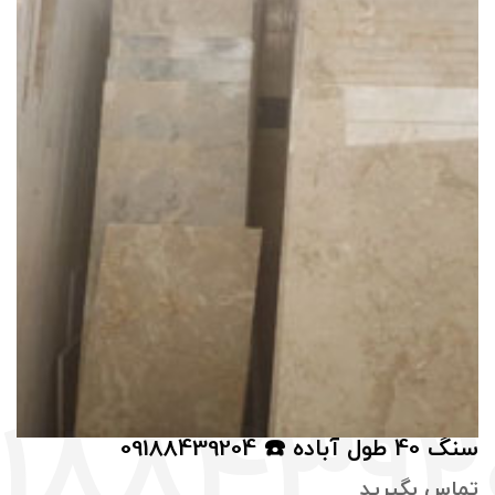
سنگ 40 طول آباده ☎️ 09188439204
تماس بگيريد