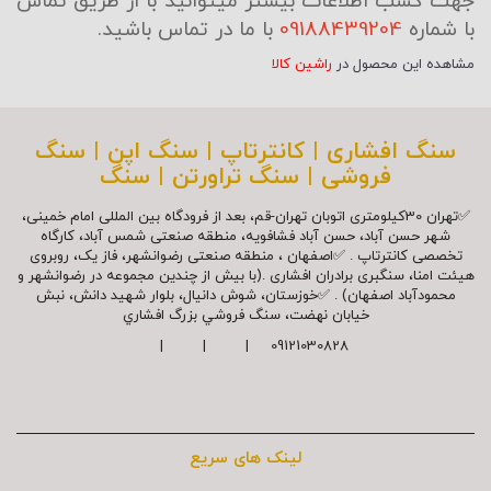
جهت کسب اطلاعات بیشتر میتوانید با از طریق تماس
با شماره
09188439204
با ما در تماس باشید.
مشاهده این محصول در
راشین کالا
سنگ افشاری | کانترتاپ | سنگ اپن | سنگ
فروشی | سنگ تراورتن | سنگ
✅تهران 30کیلومتری اتوبان تهران-قم، بعد از فرودگاه بین المللی امام خمینی،
شهر حسن آباد، حسن آباد فشافویه، منطقه صنعتی شمس آباد، کارگاه
تخصصی کانترتاپ . ✅اصفهان ، منطقه صنعتی رضوانشهر، فاز یک، روبروی
هیئت امنا، سنگبری برادران افشاری .(با بیش از چندین مجموعه در رضوانشهر و
محمودآباد اصفهان) . ✅خوزستان، شوش دانیال، بلوار شهيد دانش، نبش
خیابان نهضت، سنگ فروشي بزرگ افشاري
09121030828 | | |
لینک های سریع