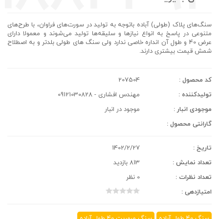
سنگ‌های پلاک (طولی) آباده باتوجه به توليد در سورت‌های فراوان، با طرح‌های
متنوعی در پاسخ به انواع نيازها و سليقه‌ها توليد می‌شوند و معمولا دارای
عرض 40 و طول آن انداره خاصی ندارد ولی سنگ های طولی بلدتر و به اصطلاح
شمش قیمت بیشتری دارند.
کد محصول :
207504
تولیدکننده :
مهندس افشاری - 09121030828
موجودی انبار :
موجود در انبار
گارانتی محصول :
تاریخ :
1402/2/27
تعداد نمایش :
813 بازدید
تعداد نظرات :
0 نظر
امتیازدهی :
سنگ 40 طول آباده
سنگ مرمریت 40 طول آباده