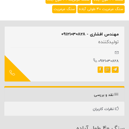
سنگ مرمریت 40 طولی آباده
سنگ مرمریت
مهندس افشاری - 09121030828
تولیدکننده
09121030828
نقد و بررسی
نظرات کاربران
سنگ 40 طول آباده