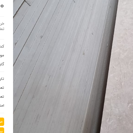
00
خری
تما
کد 
موج
گار
تار
تعد
تعد
امت
مر
سن