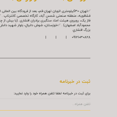
✅تهران 30کیلومتری اتوبان تهران-قم، بعد از فرودگاه بین ال
فشافویه، منطقه صنعتی شمس آباد، کارگاه تخصصی کانترتاپ . 
فاز یک، روبروی هیئت امنا، سنگبری برادران افشاری .(با بیش از 
محمودآباد اصفهان) . ✅خوزستان، شوش دانیال، بلوار شهيد دا
بزرگ افشاري
09121030828 | | |
ثبت در خبرنامه
برای ثبت در خبرنامه لطفا تلفن همراه خود را وارد نمایید: