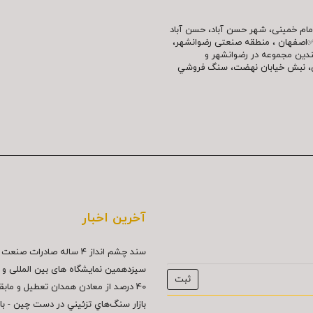
مللی امام خمینی، شهر حسن آباد، حسن آباد
✅اصفهان ، منطقه صنعتی رضوانشهر،
چندین مجموعه در رضوانشهر و
نش، نبش خیابان نهضت، سنگ فروشي
آخرین اخبار
سند چشم انداز ۴ ساله صادرات صنعت سنگ...
سیزدهمین نمایشگاه های بین المللی و د
40 درصد از معادن همدان تعطيل و مابقي...
بازار سنگ‌هاي تزئيني در دست چين - بازار