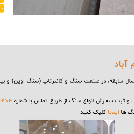
خر
آباد
صنعت سنگ
و
کانترتاپ
(
سنگ اوپن
) و بی
ب و ثبت سفارش انواع سنگ از طریق تماس با شماره
39204
گ
ها
اینجا
کلیک کنید