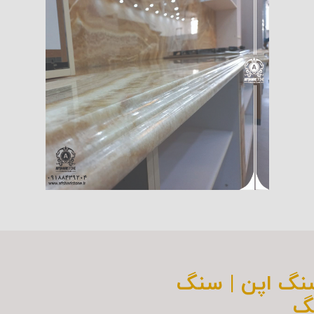
سنگ اپن | سنگ
گ