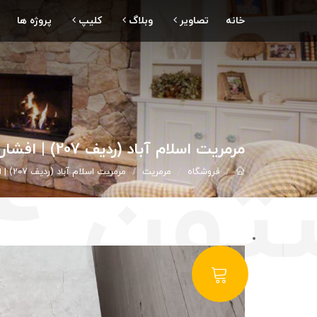
خانه
تصاویر
وبلاگ
کلیپ
پروژه ها
مرمریت اسلام آباد (ردیف 207) | افشاری استون 09188439204
فروشگاه
مرمریت
مرمریت اسلام آباد (ردیف 207) | افشاری استون 09188439204