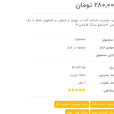
280,0
تومان
د مرمریت اسلام آباد در تهران و شوش و اصفهان فقط با یک
س ⚜️صنایع سنگ افشاری⚜️
محصول :
191333
ودی انبار :
موجود در انبار
انتی محصول :
یخ :
1401/3/15
اد نمایش :
1750 بازدید
اد نظرات :
0 نظر
یازدهی :
مریت اسلام آباد
خرید مرمریت اسلام آباد
گ کابینت مرمر
سنگ اوپن مرمر