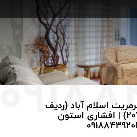
مریت اسلام آباد (ردیف
207) | افشاری استون
0918843920