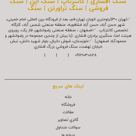
سنگ افشاری | کانترتاپ | سنگ اپن | سنگ
فروشی | سنگ تراورتن | سنگ
✅تهران 30کیلومتری اتوبان تهران-قم، بعد از فرودگاه بین المللی امام خمینی،
شهر حسن آباد، حسن آباد فشافویه، منطقه صنعتی شمس آباد، کارگاه
تخصصی کانترتاپ . ✅اصفهان ، منطقه صنعتی رضوانشهر، فاز یک، روبروی
هیئت امنا، سنگبری برادران افشاری .(با بیش از چندین مجموعه در رضوانشهر و
محمودآباد اصفهان) . ✅خوزستان، شوش دانیال، بلوار شهيد دانش، نبش
خیابان نهضت، سنگ فروشي بزرگ افشاري
09121030828 | | |
لینک های سریع
خانه
فروشگاه
مقالات
گالري تصاوير
سوالات متداول
درباره ما