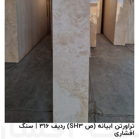
تراورتن ابیانه (ص SH3) ردیف 316 | سنگ
افشاری