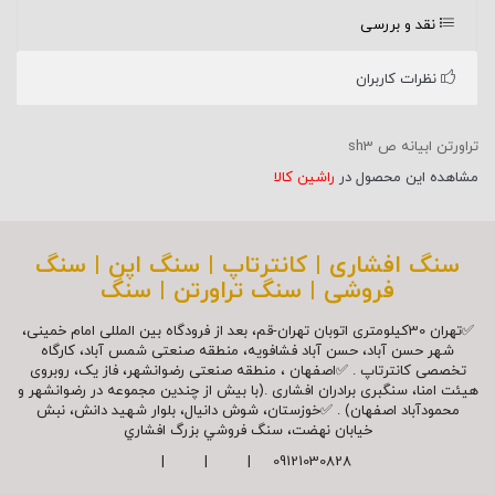
نقد و بررسی
نظرات کاربران
تراورتن ابیانه ص sh3
مشاهده این محصول در
راشین کالا
سنگ افشاری | کانترتاپ | سنگ اپن | سنگ
فروشی | سنگ تراورتن | سنگ
✅تهران 30کیلومتری اتوبان تهران-قم، بعد از فرودگاه بین المللی امام خمینی،
شهر حسن آباد، حسن آباد فشافویه، منطقه صنعتی شمس آباد، کارگاه
تخصصی کانترتاپ . ✅اصفهان ، منطقه صنعتی رضوانشهر، فاز یک، روبروی
هیئت امنا، سنگبری برادران افشاری .(با بیش از چندین مجموعه در رضوانشهر و
محمودآباد اصفهان) . ✅خوزستان، شوش دانیال، بلوار شهيد دانش، نبش
خیابان نهضت، سنگ فروشي بزرگ افشاري
09121030828 | | |