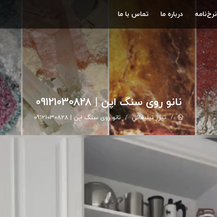
نرخ‌نامه
درباره ما
تماس با ما
نانو روی سنگ اپن | 09121030828
تيزر تبليغاتي
نانو روی سنگ اپن | 09121030828