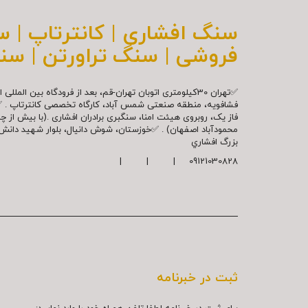
سنگ افشاری | کانترتاپ | 
فروشی | سنگ تراورتن | سن
✅تهران 30کیلومتری اتوبان تهران-قم، بعد از فرودگاه بین ال
فشافویه، منطقه صنعتی شمس آباد، کارگاه تخصصی کانترتاپ . 
فاز یک، روبروی هیئت امنا، سنگبری برادران افشاری .(با بیش از 
محمودآباد اصفهان) . ✅خوزستان، شوش دانیال، بلوار شهيد دا
بزرگ افشاري
09121030828 | | |
ثبت در خبرنامه