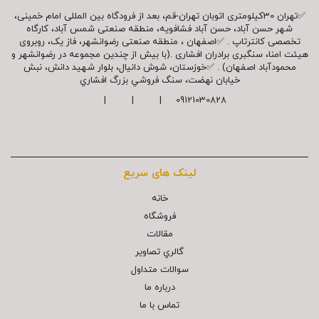
✅تهران 30کیلومتری اتوبان تهران-قم، بعد از فرودگاه بین المللی امام خمینی،
شهر حسن آباد، حسن آباد فشافویه، منطقه صنعتی شمس آباد، کارگاه
تخصصی کانترتاپ . ✅اصفهان ، منطقه صنعتی رضوانشهر، فاز یک، روبروی
هیئت امنا، سنگبری برادران افشاری .(با بیش از چندین مجموعه در رضوانشهر و
محمودآباد اصفهان) . ✅خوزستان، شوش دانیال، بلوار شهيد دانش، نبش
خیابان نهضت، سنگ فروشي بزرگ افشاري
09121030828 | | |
لینک های سریع
خانه
فروشگاه
مقالات
گالري تصاوير
سوالات متداول
درباره ما
تماس با ما