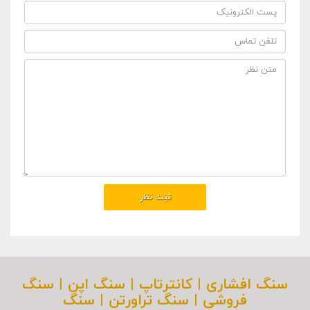
سنگ افشاری | کانترتاپ | سنگ اپن | سنگ
فروشی | سنگ تراورتن | سنگ