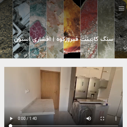
سنگ کابینت فیروزکوه | افشاری استون
تيزر تبليغاتي
پروژه های کانترتاپ
سنگ کابینت فیروزکوه | افشاری اس