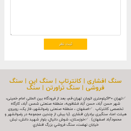
سنگ افشاری | کانترتاپ | سنگ اپن | سنگ
فروشی | سنگ تراورتن | سنگ
✅تهران 30کیلومتری اتوبان تهران-قم، بعد از فرودگاه بین المللی امام خمینی،
شهر حسن آباد، حسن آباد فشافویه، منطقه صنعتی شمس آباد، کارگاه
تخصصی کانترتاپ . ✅اصفهان ، منطقه صنعتی رضوانشهر، فاز یک، روبروی
هیئت امنا، سنگبری برادران افشاری .(با بیش از چندین مجموعه در رضوانشهر و
محمودآباد اصفهان) . ✅خوزستان، شوش دانیال، بلوار شهيد دانش، نبش
خیابان نهضت، سنگ فروشي بزرگ افشاري