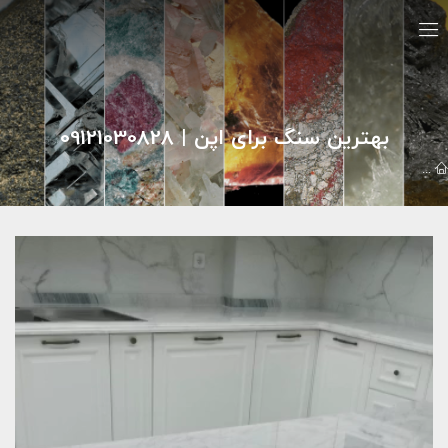
بهترین سنگ برای اپن | 09121030828
تيزر تبليغاتي
پروژه های کانترتاپ
بهترین سنگ برای اپن | 09121030828