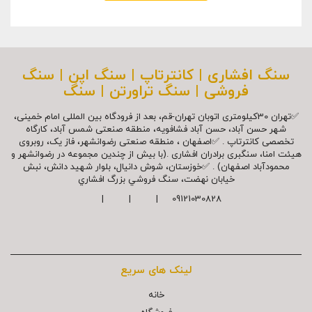
سنگ افشاری | کانترتاپ | سنگ اپن | سنگ
فروشی | سنگ تراورتن | سنگ
✅تهران 30کیلومتری اتوبان تهران-قم، بعد از فرودگاه بین المللی امام خمینی،
شهر حسن آباد، حسن آباد فشافویه، منطقه صنعتی شمس آباد، کارگاه
تخصصی کانترتاپ . ✅اصفهان ، منطقه صنعتی رضوانشهر، فاز یک، روبروی
هیئت امنا، سنگبری برادران افشاری .(با بیش از چندین مجموعه در رضوانشهر و
محمودآباد اصفهان) . ✅خوزستان، شوش دانیال، بلوار شهيد دانش، نبش
خیابان نهضت، سنگ فروشي بزرگ افشاري
09121030828 | | |
لینک های سریع
خانه