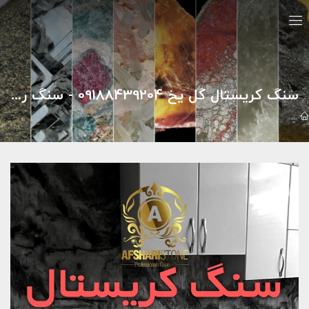
سنگ کریستال گل یخ 09188439204 - سنگ روی کابینت شیراز
تيزر تبليغاتي
پروژه های کانترتاپ
سنگ کریستال گل یخ 09188439204 - سنگ روی کابینت شیراز