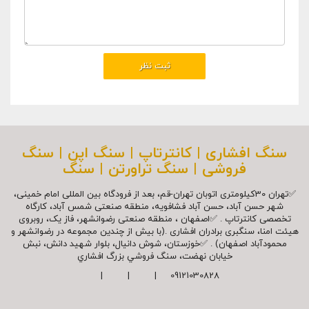
سنگ افشاری | کانترتاپ | سنگ اپن | سنگ
فروشی | سنگ تراورتن | سنگ
✅تهران 30کیلومتری اتوبان تهران-قم، بعد از فرودگاه بین المللی امام خمینی،
شهر حسن آباد، حسن آباد فشافویه، منطقه صنعتی شمس آباد، کارگاه
تخصصی کانترتاپ . ✅اصفهان ، منطقه صنعتی رضوانشهر، فاز یک، روبروی
هیئت امنا، سنگبری برادران افشاری .(با بیش از چندین مجموعه در رضوانشهر و
محمودآباد اصفهان) . ✅خوزستان، شوش دانیال، بلوار شهيد دانش، نبش
خیابان نهضت، سنگ فروشي بزرگ افشاري
09121030828 | | |