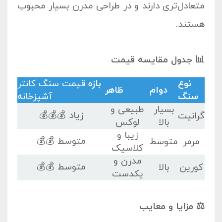
متعادل‌تری دارند و در طراحی مدرن بسیار محبوب
هستند.
📊 جدول مقایسه قیمت
نوع
بازه
قیمت سنگ کانتر
دوام
ظاهر
سنگ
آشپزخانه
بسیار
طبیعی و
زیاد 💰💰💰
گرانیت
بالا
لوکس
زیبا و
متوسط 💰💰
مرمر
متوسط
کلاسیک
مدرن و
متوسط 💰💰
کورین
بالا
یکدست
⚖️ مزایا و معایب