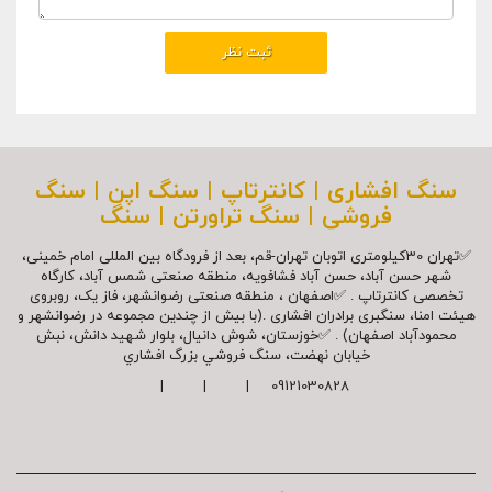
سنگ افشاری | کانترتاپ | سنگ اپن | سنگ
فروشی | سنگ تراورتن | سنگ
✅تهران 30کیلومتری اتوبان تهران-قم، بعد از فرودگاه بین المللی امام خمینی،
شهر حسن آباد، حسن آباد فشافویه، منطقه صنعتی شمس آباد، کارگاه
تخصصی کانترتاپ . ✅اصفهان ، منطقه صنعتی رضوانشهر، فاز یک، روبروی
هیئت امنا، سنگبری برادران افشاری .(با بیش از چندین مجموعه در رضوانشهر و
محمودآباد اصفهان) . ✅خوزستان، شوش دانیال، بلوار شهيد دانش، نبش
خیابان نهضت، سنگ فروشي بزرگ افشاري
09121030828 | | |