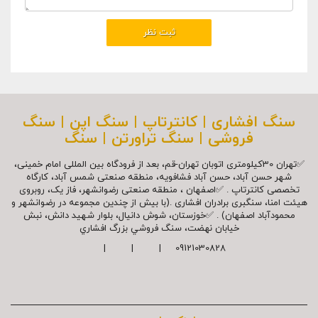
سنگ افشاری | کانترتاپ | سنگ اپن | سنگ
فروشی | سنگ تراورتن | سنگ
✅تهران 30کیلومتری اتوبان تهران-قم، بعد از فرودگاه بین المللی امام خمینی،
شهر حسن آباد، حسن آباد فشافویه، منطقه صنعتی شمس آباد، کارگاه
تخصصی کانترتاپ . ✅اصفهان ، منطقه صنعتی رضوانشهر، فاز یک، روبروی
هیئت امنا، سنگبری برادران افشاری .(با بیش از چندین مجموعه در رضوانشهر و
محمودآباد اصفهان) . ✅خوزستان، شوش دانیال، بلوار شهيد دانش، نبش
خیابان نهضت، سنگ فروشي بزرگ افشاري
09121030828 | | |