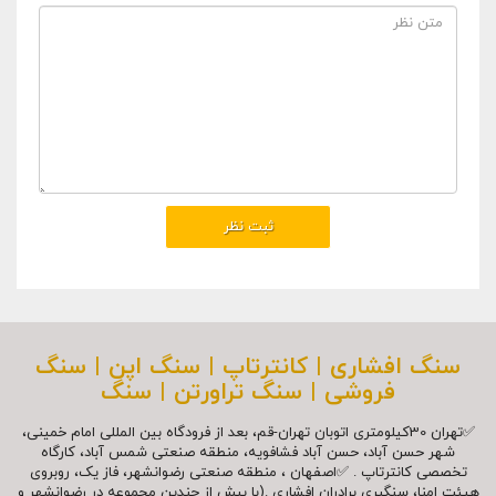
سنگ افشاری | کانترتاپ | سنگ اپن | سنگ
فروشی | سنگ تراورتن | سنگ
✅تهران 30کیلومتری اتوبان تهران-قم، بعد از فرودگاه بین المللی امام خمینی،
شهر حسن آباد، حسن آباد فشافویه، منطقه صنعتی شمس آباد، کارگاه
تخصصی کانترتاپ . ✅اصفهان ، منطقه صنعتی رضوانشهر، فاز یک، روبروی
هیئت امنا، سنگبری برادران افشاری .(با بیش از چندین مجموعه در رضوانشهر و