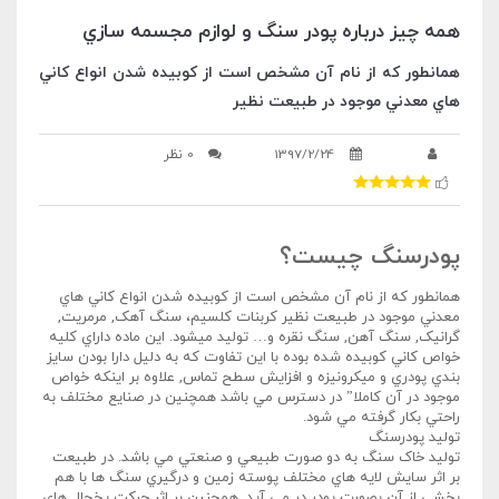
همه چيز درباره پودر سنگ و لوازم مجسمه سازي
همانطور که از نام آن مشخص است از کوبيده شدن انواع کاني
هاي معدني موجود در طبيعت نظير
1397/2/24
0 نظر
پودرسنگ چيست؟
همانطور که از نام آن مشخص است از کوبيده شدن انواع کاني هاي
معدني موجود در طبيعت نظير کربنات کلسيم، سنگ آهک, مرمريت,
گرانيک, سنگ آهن, سنگ نقره و… توليد ميشود. اين ماده داراي کليه
خواص کاني کوبيده شده بوده با اين تفاوت که به دليل دارا بودن سايز
بندي پودري و ميکرونيزه و افزايش سطح تماس, علاوه بر اينکه خواص
موجود در آن کاملا” در دسترس مي باشد همچنين در صنايع مختلف به
راحتي بکار گرفته مي شود.
توليد پودرسنگ
توليد خاک سنگ به دو صورت طبيعي و صنعتي مي باشد. در طبيعت
بر اثر سايش لايه هاي مختلف پوسته زمين و درگيري سنگ ها با هم
بخشي از آن بصورت پودر در مي آيد. همچنين بر اثر حرکت يخچال هاي