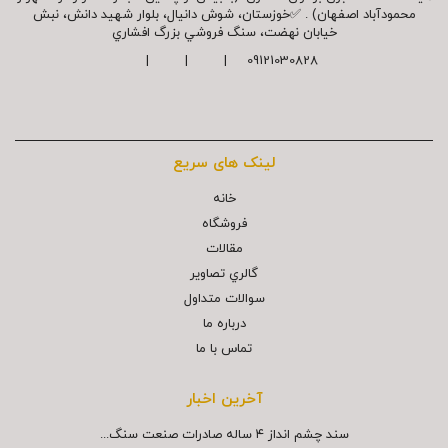
محمودآباد اصفهان) . ✅خوزستان، شوش دانیال، بلوار شهيد دانش، نبش
خیابان نهضت، سنگ فروشي بزرگ افشاري
09121030828 | | |
لینک های سریع
خانه
فروشگاه
مقالات
گالري تصاوير
سوالات متداول
درباره ما
تماس با ما
آخرین اخبار
سند چشم انداز ۴ ساله صادرات صنعت سنگ...